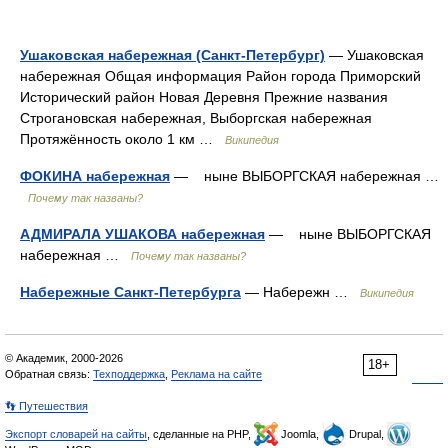
Ушаковская набережная (Санкт-Петербург)
— Ушаковская
набережная Общая информация Район города Приморский
Исторический район Новая Деревня Прежние названия
Строгановская набережная, Выборгская набережная
Протяжённость около 1 км …
Википедия
ФОКИНА набережная
— ныне ВЫБОРГСКАЯ набережная …
Почему так названы?
АДМИРАЛА УШАКОВА набережная
— ныне ВЫБОРГСКАЯ
набережная …
Почему так названы?
Набережные Санкт-Петербурга
— Набережн …
Википедия
© Академик, 2000-2026
18+
Обратная связь:
Техподдержка
,
Реклама на сайте
👣 Путешествия
Экспорт словарей на сайты
, сделанные на PHP,
Joomla,
Drupal,