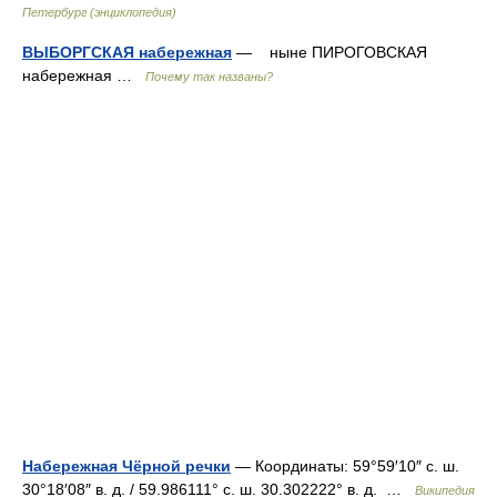
Петербург (энциклопедия)
ВЫБОРГСКАЯ набережная
— ныне ПИРОГОВСКАЯ
набережная …
Почему так названы?
Набережная Чёрной речки
— Координаты: 59°59′10″ с. ш.
30°18′08″ в. д. / 59.986111° с. ш. 30.302222° в. д. …
Википедия