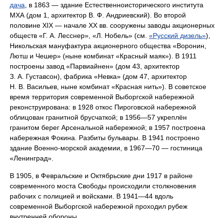
дача
, в 1863 — здание Естественноисторического института
МХА (дом 1, архитектор В. Ф. Андриевский). Во второй
половине XIX — начале XX вв. сооружены заводы акционерных
обществ «Г. А. Лесснер», «Л. Нобель» (см.
«Русский дизель»
),
Никольская мануфактура акционерного общества «Воронин,
Лютш и Чешер» (ныне комбинат «Красный маяк»). В 1911
построены завод «Парвиайнен» (дом 43, архитектор
З. А. Густавсон), фабрика «Невка» (дом 47, архитектор
Н. В. Васильев, ныне комбинат «Красная нить»). В советское
время территория современной Выборгской набережной
реконструирована: в 1928 откос Пироговской набережной
облицован гранитной брусчаткой; в 1956—57 укреплён
гранитом берег Арсенальной набережной; в 1957 построена
набережная Фокина. Разбиты бульвары. В 1941 построено
здание Военно-морской академии, в 1967—70 — гостиница
«Ленинград».
В 1905, в Февральские и Октябрьские дни 1917 в районе
современного моста Свободы происходили столкновения
рабочих с полицией и войсками. В 1941—44 вдоль
современной Выборгской набережной проходил рубеж
внутренней обороны.